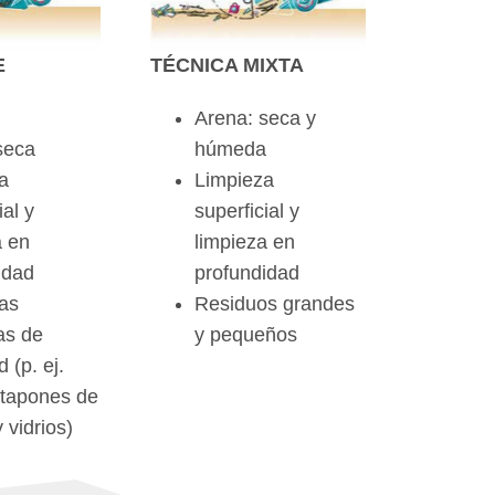
E
TÉCNICA MIXTA
Arena: seca y
seca
húmeda
a
Limpieza
ial y
superficial y
a en
limpieza en
idad
profundidad
as
Residuos grandes
as de
y pequeños
 (p. ej.
, tapones de
y vidrios)