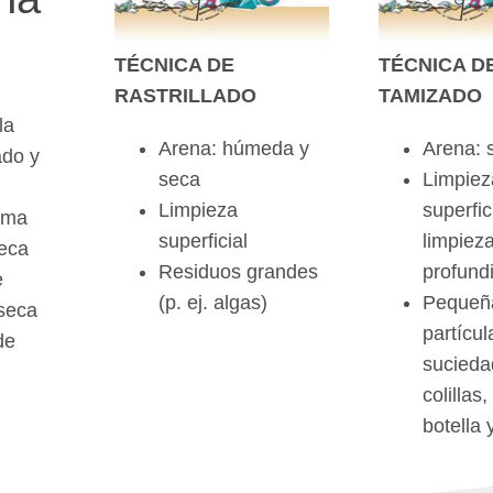
TÉCNICA DE
TÉCNICA D
RASTRILLADO
TAMIZADO
la
Arena: húmeda y
Arena: 
ado y
seca
Limpiez
Limpieza
superfic
tima
superficial
limpiez
seca
Residuos grandes
profund
e
(p. ej. algas)
Pequeñ
seca
partícul
de
suciedad
colillas
botella 