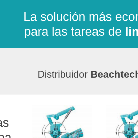
La solución más econ
para las tareas de
li
Distribuidor
Beachtec
as
ena